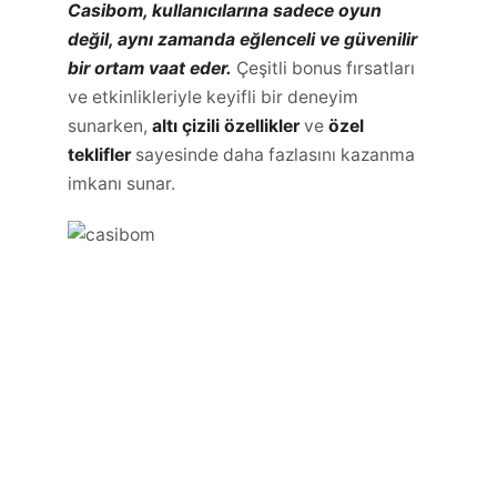
Casibom, kullanıcılarına sadece oyun
değil, aynı zamanda eğlenceli ve güvenilir
bir ortam vaat eder.
Çeşitli bonus fırsatları
ve etkinlikleriyle keyifli bir deneyim
sunarken,
altı çizili özellikler
ve
özel
teklifler
sayesinde daha fazlasını kazanma
imkanı sunar.