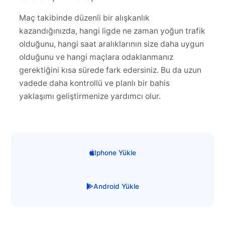
Maç takibinde düzenli bir alışkanlık
kazandığınızda, hangi ligde ne zaman yoğun trafik
olduğunu, hangi saat aralıklarının size daha uygun
olduğunu ve hangi maçlara odaklanmanız
gerektiğini kısa sürede fark edersiniz. Bu da uzun
vadede daha kontrollü ve planlı bir bahis
yaklaşımı geliştirmenize yardımcı olur.
Iphone
Yükle
Android
Yükle