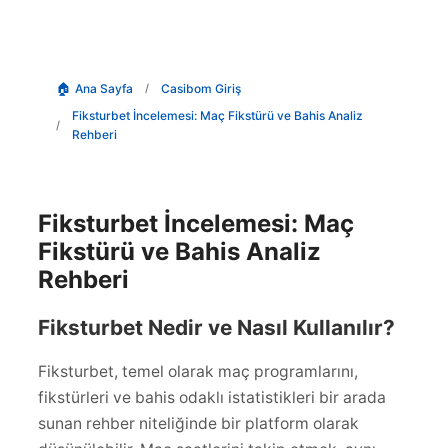
Casibom Giriş
Ana Sayfa
Fiksturbet İncelemesi: Maç Fikstürü ve Bahis Analiz
Rehberi
Fiksturbet İncelemesi: Maç
Fikstürü ve Bahis Analiz
Rehberi
Fiksturbet Nedir ve Nasıl Kullanılır?
Fiksturbet, temel olarak maç programlarını,
fikstürleri ve bahis odaklı istatistikleri bir arada
sunan rehber niteliğinde bir platform olarak