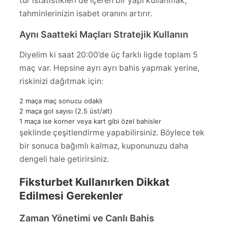
tür istatistikleri de içeren bir yapı kullanmak,
tahminlerinizin isabet oranını artırır.
Aynı Saatteki Maçları Stratejik Kullanın
Diyelim ki saat 20:00’de üç farklı ligde toplam 5
maç var. Hepsine ayrı ayrı bahis yapmak yerine,
riskinizi dağıtmak için:
2 maça maç sonucu odaklı
2 maça gol sayısı (2.5 üst/alt)
1 maça ise korner veya kart gibi özel bahisler
şeklinde çeşitlendirme yapabilirsiniz. Böylece tek
bir sonuca bağımlı kalmaz, kuponunuzu daha
dengeli hale getirirsiniz.
Fiksturbet Kullanırken Dikkat
Edilmesi Gerekenler
Zaman Yönetimi ve Canlı Bahis