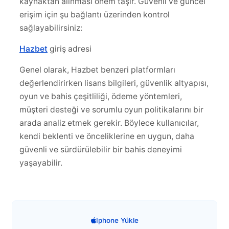
kaynaktan alınması önem taşır. Güvenli ve güncel
erişim için şu bağlantı üzerinden kontrol
sağlayabilirsiniz:
Hazbet
giriş adresi
Genel olarak, Hazbet benzeri platformları
değerlendirirken lisans bilgileri, güvenlik altyapısı,
oyun ve bahis çeşitliliği, ödeme yöntemleri,
müşteri desteği ve sorumlu oyun politikalarını bir
arada analiz etmek gerekir. Böylece kullanıcılar,
kendi beklenti ve önceliklerine en uygun, daha
güvenli ve sürdürülebilir bir bahis deneyimi
yaşayabilir.
Iphone
Yükle