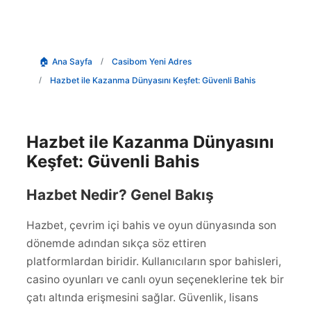
Casibom Yeni Adres
Ana Sayfa
Hazbet ile Kazanma Dünyasını Keşfet: Güvenli Bahis
Hazbet ile Kazanma Dünyasını
Keşfet: Güvenli Bahis
Hazbet Nedir? Genel Bakış
Hazbet, çevrim içi bahis ve oyun dünyasında son
dönemde adından sıkça söz ettiren
platformlardan biridir. Kullanıcıların spor bahisleri,
casino oyunları ve canlı oyun seçeneklerine tek bir
çatı altında erişmesini sağlar. Güvenlik, lisans