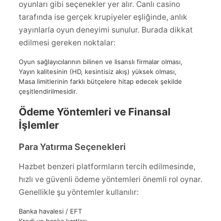
oyunları gibi seçenekler yer alır. Canlı casino
tarafında ise gerçek krupiyeler eşliğinde, anlık
yayınlarla oyun deneyimi sunulur. Burada dikkat
edilmesi gereken noktalar:
Oyun sağlayıcılarının bilinen ve lisanslı firmalar olması,
Yayın kalitesinin (HD, kesintisiz akış) yüksek olması,
Masa limitlerinin farklı bütçelere hitap edecek şekilde
çeşitlendirilmesidir.
Ödeme Yöntemleri ve Finansal
İşlemler
Para Yatırma Seçenekleri
Hazbet benzeri platformların tercih edilmesinde,
hızlı ve güvenli ödeme yöntemleri önemli rol oynar.
Genellikle şu yöntemler kullanılır:
Banka havalesi / EFT