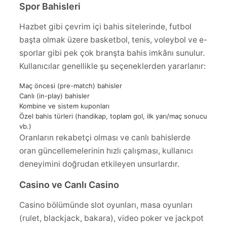
Spor Bahisleri
Hazbet gibi çevrim içi bahis sitelerinde, futbol
başta olmak üzere basketbol, tenis, voleybol ve e-
sporlar gibi pek çok branşta bahis imkânı sunulur.
Kullanıcılar genellikle şu seçeneklerden yararlanır:
Maç öncesi (pre-match) bahisler
Canlı (in-play) bahisler
Kombine ve sistem kuponları
Özel bahis türleri (handikap, toplam gol, ilk yarı/maç sonucu
vb.)
Oranların rekabetçi olması ve canlı bahislerde
oran güncellemelerinin hızlı çalışması, kullanıcı
deneyimini doğrudan etkileyen unsurlardır.
Casino ve Canlı Casino
Casino bölümünde slot oyunları, masa oyunları
(rulet, blackjack, bakara), video poker ve jackpot