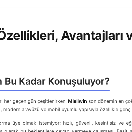
zellikleri, Avantajları 
n Bu Kadar Konuşuluyor?
rı her geçen gün çeşitlenirken,
Misliwin
son dönemin en çok m
, modern arayüzü ve mobil uyumlu yapısıyla özellikle genç k
orma üye olmak istemiyor; hızlı, güvenli, kesintisiz ve e
 olarak bu beklentilere cevap vermeye çalışması. Basit me