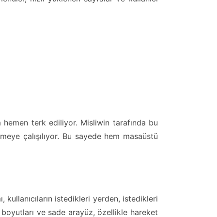
a hemen terk ediliyor. Misliwin tarafında bu
zülmeye çalışılıyor. Bu sayede hem masaüstü
kullanıcıların istedikleri yerden, istedikleri
boyutları ve sade arayüz, özellikle hareket