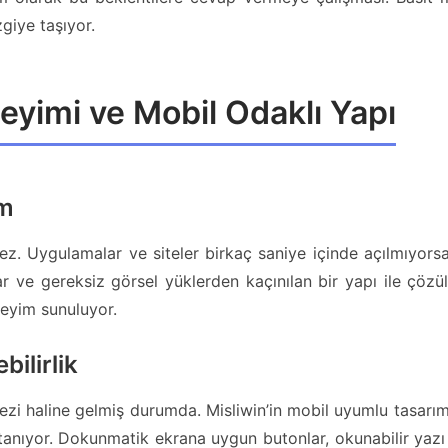
giye taşıyor.
eyimi ve Mobil Odaklı Yapı
ım
lmez. Uygulamalar ve siteler birkaç saniye içinde açılmıyors
lar ve gereksiz görsel yüklerden kaçınılan bir yapı ile çö
neyim sunuluyor.
bilirlik
kezi haline gelmiş durumda. Misliwin’in mobil uyumlu tasarımı, 
nıyor. Dokunmatik ekrana uygun butonlar, okunabilir yazı 